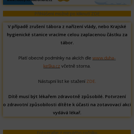
Přihlášení možné po kliknutí ZDE
V případě zrušení tábora z nařízení vlády, nebo Krajské
hygienické stanice vracíme celou zaplacenou částku za
tábor.
Platí obecné podmínky na akcích dle
www.duha-
keška.cz
včetně storna.
Nástupní list ke stažení
ZDE
.
Dítě musí být lékařem zdravotně způsobilé. Potvrzení
o zdravotní způsobilosti dítěte k účasti na zotavovací akci
vydává lékař.
Fotografie z minulého ročníku