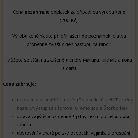
Cena
nezahrnuje
poplatek za případnou výrobu koně
(200 Kč).
Výrobu koně hlaste při přihlášení do poznámek, platba
proběhne zvlášť v den nástupu na tábor.
Můžete se těšit na zkušené trenéry Martinu, Michala a Ilonu
a další!
Cena zahrnuje:
dopravu z Kroměříže a zpět (Po domluvě s HVT možný
nástup/výstup i
z Přerova, Olomouce a Šterberku
)
strava zajištěna 5x denně + pitný režim po celou dobu
tábora
ubytování v chatě po 2-7 osobách, výjimka u přespání