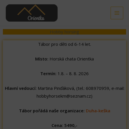
Přeskočit
na
obsah
Hobby horsing
Tábor pro děti od 6-14 let.
Místo:
Horská chata Orientka
Termín:
1.8. – 8. 8. 2026
Hlavní vedoucí:
Martina Pinďáková, (tel.: 608970959, e-mail:
hobbyhorsekm@seznam.cz)
Tábor pořádá naše organizace:
Duha-keška
Cena: 5490,-