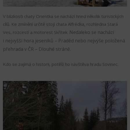
V blízkosti chaty Orientka se nachází hned několik turistických
cílů. Ke zmínění určitě stojí chata Alfrédka, rozhledna Stará
Nedaleko se nachází
Ves, rozcestí a motorest Skřítek.
i nejvyšší hora jeseníků – Praděd nebo nejvýše položená
přehrada v ČR – Dlouhé stráně.
Kdo se zajímá o historii, potěší ho návštěva hradu Sovinec.