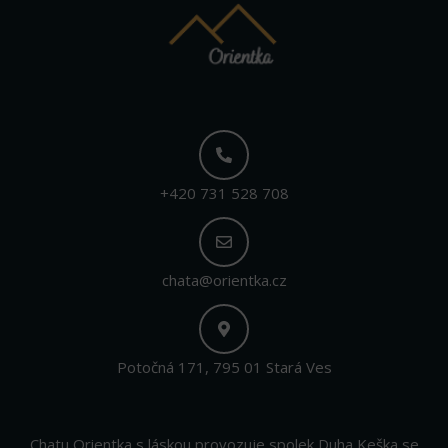
+420 731 528 708
chata@orientka.cz
Potočná 171, 795 01 Stará Ves
Chatu Orientka s láskou provozuje spolek Duha Keška se