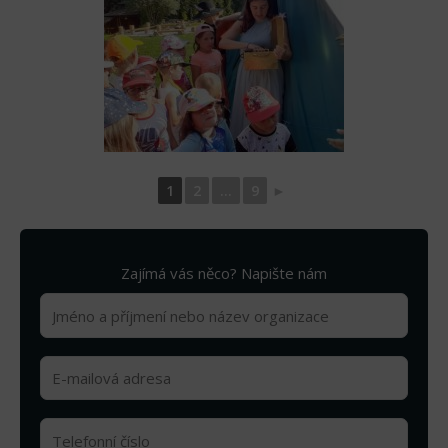
1
2
...
9
►
Zajímá vás něco? Napište nám